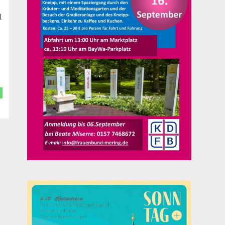
meiner pastoralen Arbeit gemeinsam
d
gemacht haben. Jetzt steht meine
Priesterweihe in Würzburg an.
Artikel lesen