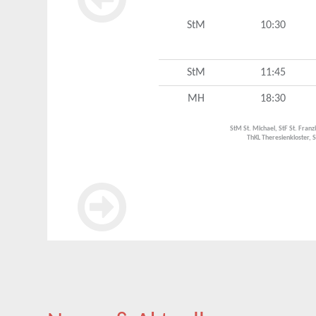
StM
10:30
StM
11:45
MH
18:30
StM St. Michael, StF St. Fran
ThKL Theresienkloster, 