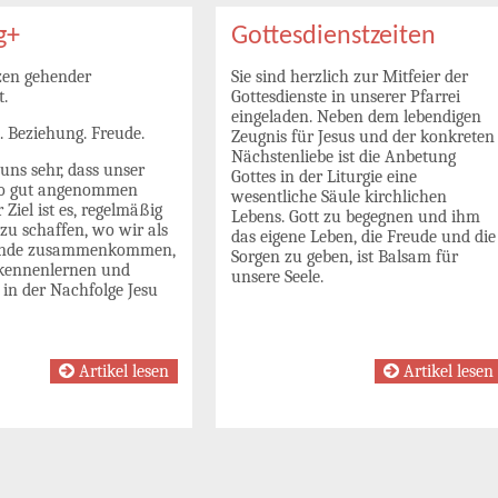
g+
Gottesdienstzeiten
zen gehender
Sie sind herzlich zur Mitfeier der
t.
Gottesdienste in unserer Pfarrei
eingeladen. Neben dem lebendigen
. Beziehung. Freude.
Zeugnis für Jesus und der konkreten
Nächstenliebe ist die Anbetung
uns sehr, dass unser
Gottes in der Liturgie eine
so gut angenommen
wesentliche Säule kirchlichen
 Ziel ist es, regelmäßig
Lebens. Gott zu begegnen und ihm
zu schaffen, wo wir als
das eigene Leben, die Freude und die
inde zusammenkommen,
Sorgen zu geben, ist Balsam für
kennenlernen und
unsere Seele.
in der Nachfolge Jesu
Artikel lesen
Artikel lesen