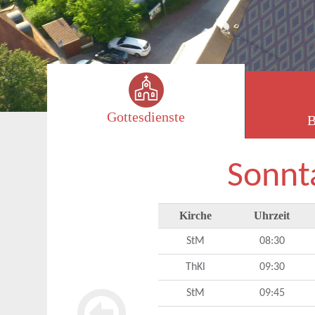
Gottesdienste
B
Sonnt
Kirche
Uhrzeit
StM
08:30
ThKl
09:30
StM
09:45