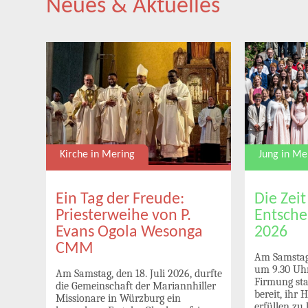
Neues & Aktuelles
Jung in Me
Kirche in Mering
uni
Die Zeit
Ein Tag der Freude:
Entsche
Priesterweihe von P.
2026
Evans Ogola Wesonga
CMM
Am Samstag,
n
um 9.30 Uhr
Am Samstag, den 18. Juli 2026, durfte
Firmung sta
die Gemeinschaft der Mariannhiller
und
bereit, ihr 
Missionare in Würzburg ein
,
erfüllen zu 