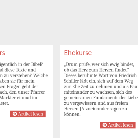
rs
Ehekurse
igentlich in der Bibel?
„Drum prüfe, wer sich ewig bindet,
d diese Texte und
ob das Herz zum Herzen findet.“
n zu verstehen? Welche
Dieses berühmte Wort von Friedrich
aben sie für mein
Schiller lädt ein, sich auf dem Weg
sen Fragen geht der
zur Ehe Zeit zu nehmen und als Paa
ach, den unser Pfarrer
miteinander zu wachsen, sich des
 Markter einmal im
gemeinsamen Fundaments der Liebe
etet.
zu vergewissern und aus freiem
Herzen JA zueinander sagen zu
Artikel lesen
können.
Artikel lesen