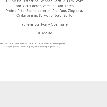
Hl. Messe, Katharina Lechner, Verst. d. Fam. Vogt
u. Fam. Gerstlacher, Verst. d. Fam. Lerchl u.
Probst, Peter Steinbrecher m. Elt., Fam. Ziegler u.
Grabmann m. Schwager Josef Zerbs
Tauffeier von Romy Obermüller
Hl. Messe
ziskus, MH Mariä-Himmelfahrt St.Afra, MZ St.Johannes Meringerzell,
StA Caritaspflegezentrum St. Agnes, AK Anbetungskapelle(StM)