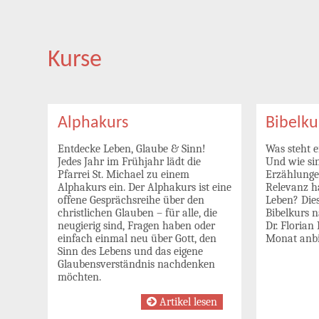
Kurse
Alphakurs
Bibelku
Entdecke Leben, Glaube & Sinn!
Was steht e
Jedes Jahr im Frühjahr lädt die
Und wie sin
Pfarrei St. Michael zu einem
Erzählunge
Alphakurs ein. Der Alphakurs ist eine
Relevanz h
offene Gesprächsreihe über den
Leben? Die
christlichen Glauben – für alle, die
Bibelkurs n
neugierig sind, Fragen haben oder
Dr. Florian
einfach einmal neu über Gott, den
Monat anbi
Sinn des Lebens und das eigene
Glaubensverständnis nachdenken
möchten.
Artikel lesen