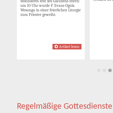
besonderes Fest des Glaubens feiern:
eben
um 10 Uhr wurde P. Evans Ogola
Wesonga in einer feierlichen Liturgie
zum Priester geweiht.
esen
Artikel lesen
Regelmäßige Gottesdienste