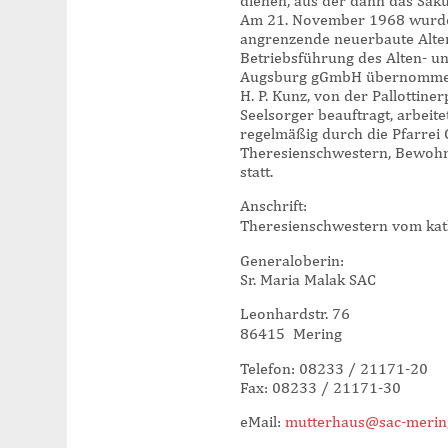
dienen, aus der dann das Säkul
Am 21. November 1968 wurde
angrenzende neuerbaute Alten-
Betriebsführung des Alten- u
Augsburg gGmbH übernomme
H. P. Kunz, von der Pallottin
Seelsorger beauftragt, arbeite
regelmäßig durch die Pfarrei 
Theresienschwestern, Bewohn
statt.
Anschrift:
Theresienschwestern vom kat
Generaloberin:
Sr. Maria Malak SAC
Leonhardstr. 76
86415 Mering
Telefon: 08233 / 21171-20
Fax: 08233 / 21171-30
eMail:
mutterhaus@sac-merin