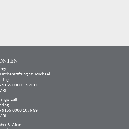
ONTEN
ing:
 Kirchenstiftung St. Michael
ering
6 9155 0000 1264 11
MRI
ingerzell:
ering
6 9155 0000 1076 89
MRI
rt St.Afra: