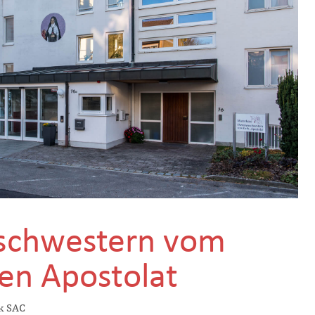
schwestern vom
hen Apostolat
ak SAC