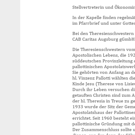
Stellvertreterin und Ökonomi
In der Kapelle finden regelmäß
im Pfarrbrief und unter Gottes
Bei den Theresienschwestern b
CAB Caritas Augsburg gGmbH 
Die Theresienschwestern vom 
Apostolischen Lebens, die 192
süddeutschen Provinzleitung 
pallottinischen Apostolatswe
Sie gehörten von Anfang an d
hl. Vinzenz Pallotti wählten d
Kinde Jesu (Therese von Lisie
Durch ihr Leben versuchen die 
getauften Christen sind zum A
der hl. Theresia in Treue zu g
1933 wurde der Sitz der Geme
Apostolatshaus der Pallottin
errichtet. Seit 1960 besteht 
pallottinische Gründung mit de
Der Zusammenschluss sollte u