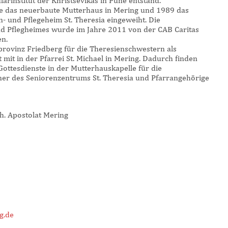
arinstitut der Khristsevikas in Pune entstand.
 das neuerbaute Mutterhaus in Mering und 1989 das
 und Pflegeheim St. Theresia eingeweiht. Die
nd Pflegheimes wurde im Jahre 2011 von der CAB Caritas
n.
erprovinz Friedberg für die Theresienschwestern als
t mit in der Pfarrei St. Michael in Mering. Dadurch finden
Gottesdienste in der Mutterhauskapelle für die
er des Seniorenzentrums St. Theresia und Pfarrangehörige
h. Apostolat Mering
g.de