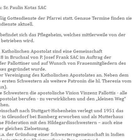
n:
Sr. Paulin Kotas SAC
ig Gottesdienste der Pfarrei statt. Genaue Termine finden sie
dienste aktuell.
efindet sich das Pflegeheim, welches mittlerweile von der
betrieben wird.
Katholischen Apostolat sind eine Gemeinschaft
8 in Bruchsal von P. Josef Frank SAC im Auftrag der
der Pallottiner und auf Wunsch von Frauenmitgliedern des
rkes gegründet wurde.
er Vereinigung des Katholischen Apostolates an. Neben dem
ie ersten Schwestern als weitere Patronin die hl. Theresia vom
ux).
Schwestern die apostolische Vision Vinzenz Pallottis - alle
postolat berufen - zu verwirklichen und den „kleinen Weg“
ehen.
inschaft nach Stuttgart-Hohenheim verlegt und 1951 das
er in Gleusdorf bei Bamberg erworben und als Mutterhaus
eine Föderation mit den Hildegardisschwestern – auch eine
r gleichen Zielsetzung.
.a. der Gründung einer Schwesterngemeinschaft in Indien