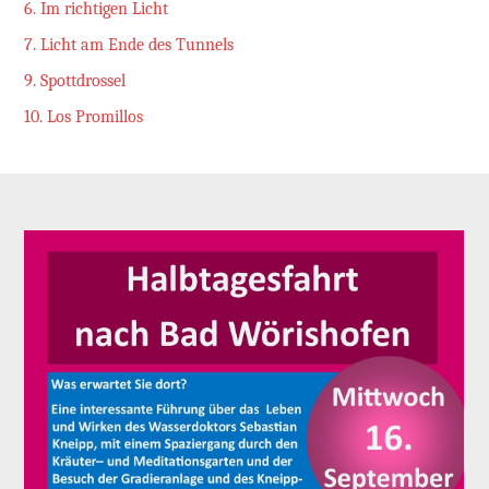
6. Im richtigen Licht
7. Licht am Ende des Tunnels
9. Spottdrossel
10. Los Promillos