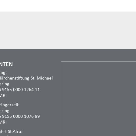
NTEN
ing:
 Kirchenstiftung St. Michael
ering
6 9155 0000 1264 11
MRI
ingerzell:
ering
6 9155 0000 1076 89
MRI
rt St.Afra: