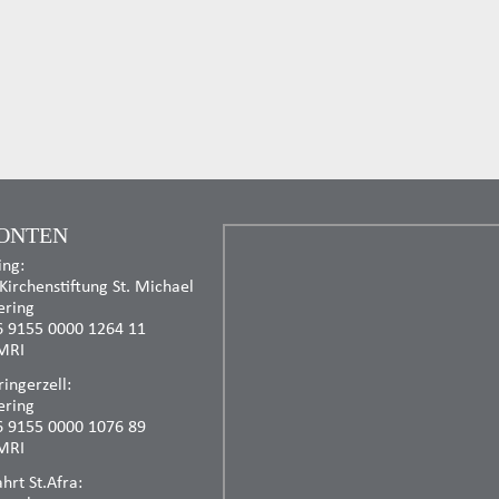
ONTEN
ing:
 Kirchenstiftung St. Michael
ering
6 9155 0000 1264 11
MRI
ingerzell:
ering
6 9155 0000 1076 89
MRI
rt St.Afra: