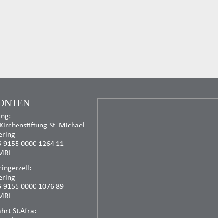
ONTEN
ing:
 Kirchenstiftung St. Michael
ering
6 9155 0000 1264 11
MRI
ingerzell:
ering
6 9155 0000 1076 89
MRI
rt St.Afra: