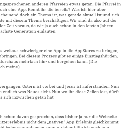
angesprochenen anderen Pfarreien etwas getan. Die Pfarrei in
ch eine App. Kennt ihr die bereits? Was ich hier aber
scheinend doch ein Thema ist, was gerade aktuell ist und sich
te mit diesem Thema beschäftigen. Wir sind da also auf der
 der Zeit voraus, da wir ja auch schon in den letzten Jahren
ächste Generation einläuten.
s weitaus schwieriger eine App in die AppStores zu bringen,
ubringen. Bei diesem Prozess gibt es einige Einstiegshürden,
s durchaus mehrfach hin- und hergehen kann. (Die
ich meine)
 vergangen, Ostern ist vorbei und Jesus ist auferstanden. Nun
 endlich was Neues sieht. Nun wo ihr diese Zeilen lest, dürft
s sich inzwischen getan hat.
ch schon davon gesprochen, dass bisher ja nur die Webseite
utzererlebnis nicht dem „nativen“ App-Erlebnis gleichkommt.
icht jeder was anfangen konnte, daher bitte ich euch nun