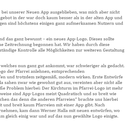
e bei unserer Neuen App ausgeblieben, was mich aber nicht
gebot in der war doch kaum besser als in der alten App und
ngen sind höchstens einigen ganz aufmerksamen Nutzern und
nd das ganz bewusst – ein neues App-Logo. Dieses sollte
eue Zeitrechnung begonnen hat. Wir haben durch diese
ständige Kontrolle alle Möglichkeiten zur weiteren Gestaltung
 welches nun ganz gut ankommt, war schwieriger als gedacht.
Logo der Pfarrei anlehnen, entsprechenden
en und trotzdem zeitgemäß, modern wirken. Erste Entwürfe
a sahen zwar wie gewohnt gut aus, vereinten aber nicht alle
ße Problem hierbei: Der Kirchturm im Pfarrei-Logo ist mehr
rweise sind App-Logos meist Quadratisch und so breit wie
chen das denn die anderen Pfarreien“ brachte uns hierbei
eit und breit kaum Pfarreien mit einer App gibt. Nach
ernehmen, kam dann Werner Halla mit neuen entwürfen, wo
 gleich einig war und auf das nun gewählte Logo einigte.