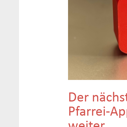
Der nächst
Pfarrei-Ap
weiter