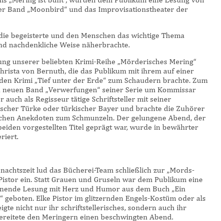
der Band „Moonbird“ und das Improvisationstheater der
die begeisterte und den Menschen das wichtige Thema
nd nachdenkliche Weise näherbrachte.
zung unserer beliebten Krimi-Reihe „Mörderisches Mering“
Christa von Bernuth, die das Publikum mit ihrem auf einer
en Krimi „Tief unter der Erde“ zum Schaudern brachte. Zum
en neuen Band „Verwerfungen“ seiner Serie um Kommissar
 auch als Regisseur tätige Schriftsteller mit seiner
erischer Türke oder türkischer Bayer und brachte die Zuhörer
ichen Anekdoten zum Schmunzeln. Der gelungene Abend, der
eiden vorgestellten Titel geprägt war, wurde in bewährter
iert.
achtszeit lud das Bücherei-Team schließlich zur „Mords-
Pistor ein. Statt Grauen und Gruseln war dem Publikum eine
nende Lesung mit Herz und Humor aus dem Buch „Ein
“ geboten. Elke Pistor im glitzernden Engels-Kostüm oder als
te nicht nur ihr schriftstellerisches, sondern auch ihr
ereitete den Meringern einen beschwingten Abend.