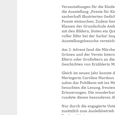
Veranstaltungen für die Kind
die Ausstellung „Poesie für K
zauberhaft illustrierten Gedi
Poesie eintauchen. Zudem besu
Klassen der Grundschule Ambér
mit den Bildern, lösten ein Q
voller Eifer bei der Sache! I
Ausstellungsbesuche verzeich
Am 2. Advent fand die Märchen
Grünen und der Verein Intern
Eltern oder Großeltern an di
Geschichten von Erzählerin M
Gleich im neuen Jahr konnte d
Meringerin Caroline Mardaus 
nahm das Publikum mit ins Me
besuchten die Lesung, freute
Erinnerungen. Die wunderbar
rundete diesen besonderen A
Nur durch die engagierte Unte
zusätzlich zum Ausleihbetrieb