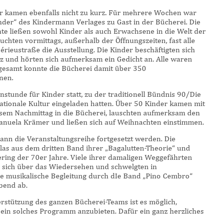
er kamen ebenfalls nicht zu kurz. Für mehrere Wochen war
inder“ des Kindermann Verlages zu Gast in der Bücherei. Die
chte ließen sowohl Kinder als auch Erwachsene in die Welt der
chten vormittags, außerhalb der Öffnungszeiten, fast alle
ieustraße die Ausstellung. Die Kinder beschäftigten sich
uiz und hörten sich aufmerksam ein Gedicht an. Alle waren
nsgesamt konnte die Bücherei damit über 350
nen.
stunde für Kinder statt, zu der traditionell Bündnis 90/Die
ationale Kultur eingeladen hatten. Über 50 Kinder kamen mit
esem Nachmittag in die Bücherei, lauschten aufmerksam den
anuela Krämer und ließen sich auf Weihnachten einstimmen.
ann die Veranstaltungsreihe fortgesetzt werden. Die
las aus dem dritten Band ihrer „Bagalutten-Theorie“ und
ring der 70er Jahre. Viele ihrer damaligen Weggefährten
n sich über das Wiedersehen und schwelgten in
e musikalische Begleitung durch dIe Band „Pino Cembro“
bend ab.
rstützung des ganzen Bücherei-Teams ist es möglich,
 ein solches Programm anzubieten. Dafür ein ganz herzliches