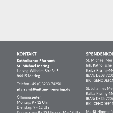
KONTAKT
SPENDENKO
Katholisches Pfarramt
St. Michael Mer
St. Michael Mering
Inh: Katholische
Raiba Kissing-M
Herzog-Wilhelm-Straße 5
IBAN: DE08 720
86415 Mering
BIC: GENODEF1
Telefon +49 (0)8233-74250
pfarramt@mitten-in-mering.de
St. Johannes Mer
Raiba Kissing-M
Öffnungszeiten:
IBAN: DE35 720
Montag: 9 - 12 Uhr
BIC: GENODEF1
Dienstag: 9 - 12 Uhr
Mariä-Himmelfah
Donnerstag: 9 - 12 Uhr und 14 - 18 Uhr