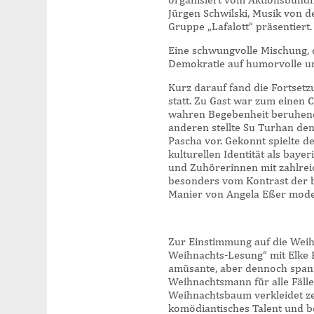
Jürgen Schwilski, Musik von 
Gruppe „Lafalott“ präsentiert.
Eine schwungvolle Mischung, 
Demokratie auf humorvolle u
Kurz darauf fand die Fortset
statt. Zu Gast war zum einen 
wahren Begebenheit beruhend
anderen stellte Su Turhan d
Pascha vor. Gekonnt spielte der
kulturellen Identität als bay
und Zuhörerinnen mit zahlre
besonders vom Kontrast der b
Manier von Angela Eßer moder
Zur Einstimmung auf die Weihn
Weihnachts-Lesung“ mit Elke 
amüsante, aber dennoch span
Weihnachtsmann für alle Fälle
Weihnachtsbaum verkleidet zeig
komödiantisches Talent und b