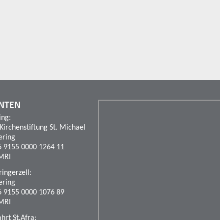
NTEN
ing:
 Kirchenstiftung St. Michael
ering
6 9155 0000 1264 11
MRI
ingerzell:
ering
6 9155 0000 1076 89
MRI
rt St.Afra: