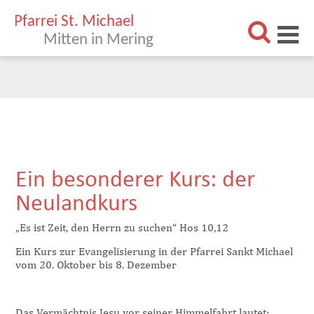
Aktuell
Pfarrei
Mitten in Mering
Pastoralteam
Pfarramt Mering
Pfarrgemeinderat
Kirchenverwaltung
Teams
Unsere Kirchen
Schutzkonzept
Vision
Sakramente
Kirche in Mering
Jung in Mering
Menschen in Mering
Aktuell in Mering
Ein besonderer Kurs: der
Neulandkurs
Kirchenmusik
Taufe
Kommunion
Firmung
Ehe
Brautleutetag
Gottesdienste
Beichte
Weihe
Krankensalbung
„Es ist Zeit, den Herrn zu suchen“ Hos 10,12
Einrichtungen
Kirchenchor
Choradi
Jugendband
Ein Kurs zur Evangelisierung in der Pfarrei Sankt Michael
Mitmachen
Papst-Johannes-Haus
Bücherei
Kindergärten
Tafel Mering
Kleiderladen
Theresienschwestern
Sozialstation
Die Ambulante
Bienenkorb
vom 20. Oktober bis 8. Dezember
Das Vermächtnis Jesu vor seiner Himmelfahrt lautet: