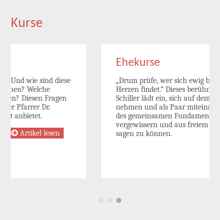
Kurse
Ehekurse
„Drum prüfe, wer sich ewig bindet, ob das Herz zum
Herzen findet.“ Dieses berühmte Wort von Friedrich
Schiller lädt ein, sich auf dem Weg zur Ehe Zeit zu
nehmen und als Paar miteinander zu wachsen, sich
des gemeinsamen Fundaments der Liebe zu
vergewissern und aus freiem Herzen JA zueinander
sagen zu können.
Artikel lesen