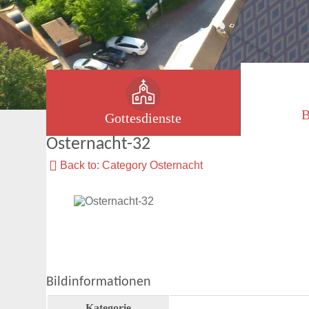
B
Gottesdienste
Osternacht-32
Back to: Category Osternacht
Bildinformationen
Kategorie