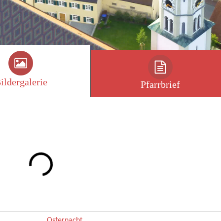
ildergalerie
Pfarrbrief
Osternacht