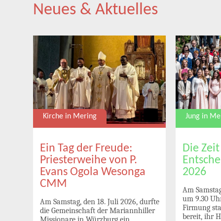
Neues & Aktuelles
Jung in Me
Kirche in Mering
uni
Die Zeit
Ein Tag der Freude:
Entsche
Priesterweihe von P.
2026
Evans Ogola Wesonga
CMM
Am Samstag,
n
um 9.30 Uhr
Am Samstag, den 18. Juli 2026, durfte
Firmung sta
die Gemeinschaft der Mariannhiller
und
bereit, ihr 
Missionare in Würzburg ein