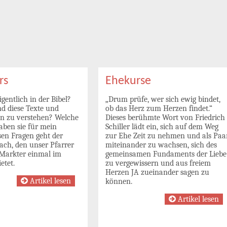
rs
Ehekurse
igentlich in der Bibel?
„Drum prüfe, wer sich ewig bindet,
d diese Texte und
ob das Herz zum Herzen findet.“
n zu verstehen? Welche
Dieses berühmte Wort von Friedrich
aben sie für mein
Schiller lädt ein, sich auf dem Weg
sen Fragen geht der
zur Ehe Zeit zu nehmen und als Paa
ach, den unser Pfarrer
miteinander zu wachsen, sich des
 Markter einmal im
gemeinsamen Fundaments der Liebe
etet.
zu vergewissern und aus freiem
Herzen JA zueinander sagen zu
Artikel lesen
können.
Artikel lesen