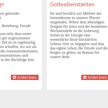
g+
Gottesdienstzeiten
zen gehender
Sie sind herzlich zur Mitfeier der
t.
Gottesdienste in unserer Pfarrei
eingeladen. Neben dem lebendigen
. Beziehung. Freude.
Zeugnis für Jesus und der konkreten
Nächstenliebe ist die Anbetung
uns sehr, dass unser
Gottes in der Liturgie eine
so gut angenommen
wesentliche Säule kirchlichen
 Ziel ist es, regelmäßig
Lebens. Gott zu begegnen und ihm
zu schaffen, wo wir als
das eigene Leben, die Freude und die
inde zusammenkommen,
Sorgen zu geben, ist Balsam für
kennenlernen und
unsere Seele.
in der Nachfolge Jesu
Artikel lesen
Artikel lesen