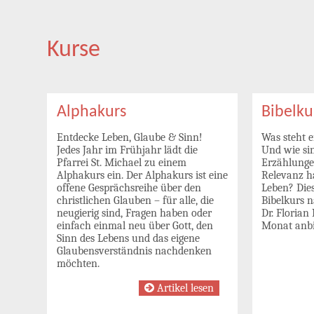
Kurse
Alphakurs
Bibelku
Entdecke Leben, Glaube & Sinn!
Was steht e
Jedes Jahr im Frühjahr lädt die
Und wie sin
Pfarrei St. Michael zu einem
Erzählunge
Alphakurs ein. Der Alphakurs ist eine
Relevanz h
offene Gesprächsreihe über den
Leben? Die
christlichen Glauben – für alle, die
Bibelkurs n
neugierig sind, Fragen haben oder
Dr. Florian
einfach einmal neu über Gott, den
Monat anbi
Sinn des Lebens und das eigene
Glaubensverständnis nachdenken
möchten.
Artikel lesen