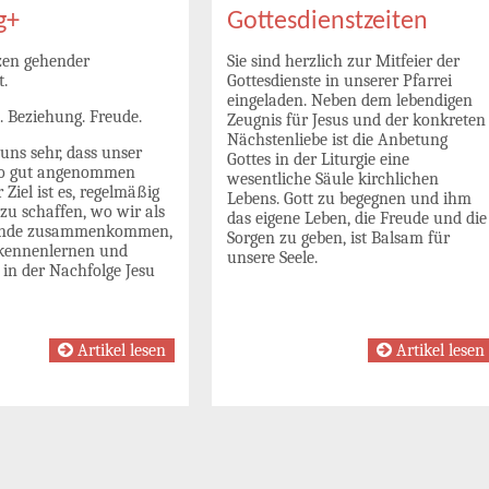
g+
Gottesdienstzeiten
zen gehender
Sie sind herzlich zur Mitfeier der
t.
Gottesdienste in unserer Pfarrei
eingeladen. Neben dem lebendigen
. Beziehung. Freude.
Zeugnis für Jesus und der konkreten
Nächstenliebe ist die Anbetung
uns sehr, dass unser
Gottes in der Liturgie eine
so gut angenommen
wesentliche Säule kirchlichen
 Ziel ist es, regelmäßig
Lebens. Gott zu begegnen und ihm
zu schaffen, wo wir als
das eigene Leben, die Freude und die
inde zusammenkommen,
Sorgen zu geben, ist Balsam für
kennenlernen und
unsere Seele.
in der Nachfolge Jesu
Artikel lesen
Artikel lesen