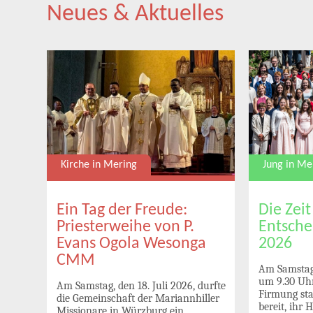
Neues & Aktuelles
Jung in Me
Kirche in Mering
uni
Die Zeit
Ein Tag der Freude:
Entsche
Priesterweihe von P.
2026
Evans Ogola Wesonga
CMM
Am Samstag,
n
um 9.30 Uhr
Am Samstag, den 18. Juli 2026, durfte
Firmung sta
die Gemeinschaft der Mariannhiller
und
bereit, ihr 
Missionare in Würzburg ein