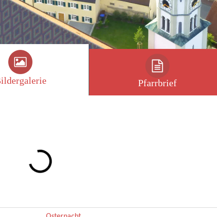
ildergalerie
Pfarrbrief
Osternacht