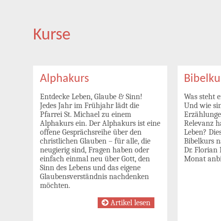
Kurse
Alphakurs
Bibelku
Entdecke Leben, Glaube & Sinn!
Was steht e
Jedes Jahr im Frühjahr lädt die
Und wie sin
Pfarrei St. Michael zu einem
Erzählunge
Alphakurs ein. Der Alphakurs ist eine
Relevanz h
offene Gesprächsreihe über den
Leben? Die
christlichen Glauben – für alle, die
Bibelkurs n
neugierig sind, Fragen haben oder
Dr. Florian
einfach einmal neu über Gott, den
Monat anbi
Sinn des Lebens und das eigene
Glaubensverständnis nachdenken
möchten.
Artikel lesen