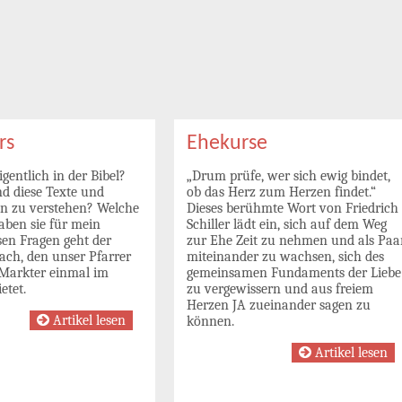
rs
Ehekurse
igentlich in der Bibel?
„Drum prüfe, wer sich ewig bindet,
d diese Texte und
ob das Herz zum Herzen findet.“
n zu verstehen? Welche
Dieses berühmte Wort von Friedrich
aben sie für mein
Schiller lädt ein, sich auf dem Weg
sen Fragen geht der
zur Ehe Zeit zu nehmen und als Paa
ach, den unser Pfarrer
miteinander zu wachsen, sich des
 Markter einmal im
gemeinsamen Fundaments der Liebe
etet.
zu vergewissern und aus freiem
Herzen JA zueinander sagen zu
Artikel lesen
können.
Artikel lesen